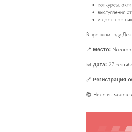
конкурсы, акти
выступления ст
и даже настоя
В прошлом году Ден
📍
Nazarbaye
Место:
📅
27 сентябр
Дата:
🔗
Регистрация о
📚 Ниже вы можете