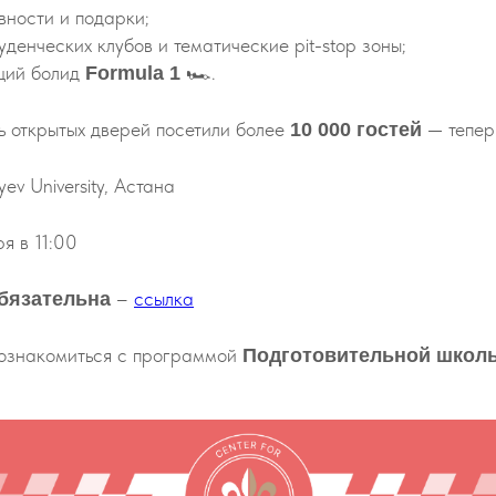
вности и подарки;
уденческих клубов и тематические pit-stop зоны;
щий болид
🏎.
Formula 1
ь открытых дверей посетили более
— теперь
10 000 гостей
v University, Астана
я в 11:00
–
ссылка
бязательна
 ознакомиться с программой
Подготовительной школы