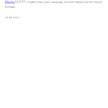
Мұнда
NUFYP студенттері үшін маңызды контактілерді жүктеп алуға
болады.
18.08.2021