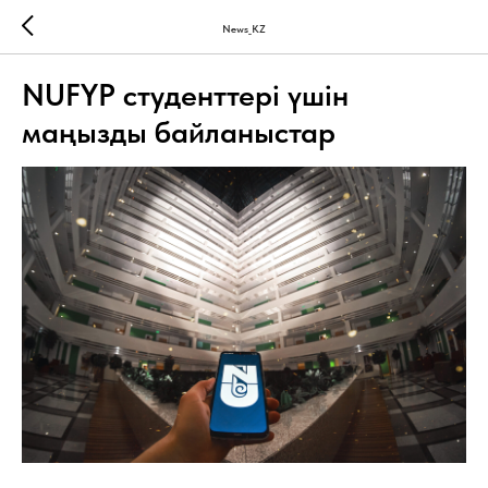
News_KZ
NUFYP студенттері үшін
маңызды байланыстар