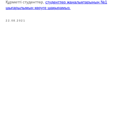
Құрметті студенттер,
студенттер жаңалықтарының №1
шығарылымын көруге шақырамыз.
22.08.2021