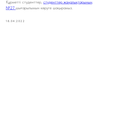
Құрметті студенттер,
студенттер жаңалықтарының
№27
шығарылымын көруге шақырамыз.
18.04.2022