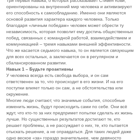
Три первых навыка, о которых рассказывает Стивен Кови,
ориентированы на внутренний мир человека и активизируют
его способность к самообладанию. Именно они являются
основой развития характера каждого человека. Только
благодаря «личным победам» человек может обрести ту
независимость, которая позволит ему достичь общественных
побед, связанных с командной работой, взаимодействием и
коммуникацией – тремя навыками внешней эффективности.
Что же касается седьмого навыка, то он является связующим
для всех остальных, а заключается он в регулярном и
сбалансированном развитии.
Навык 1 – Будьте проактивны
У человека всегда есть свобода выбора, и он сам
ответственен за то, что происходит в его жизни. И на его
поступки влияет только он сам, а не обстоятельства или
окружение.
Многие люди считают, что значимые события, способные
изменить жизнь, будут происходить сами по себе. Они всё
ждут, что кто-то за них предпримет попытки сделать их жизнь
лучше. Но существенных результатов достигают те, кто
решает проблемы, а не рассуждает о них, те, кто пытается
отыскать решение, а не оправдаться. Для таких людей даже
одно веское «за» гораздо значительнее, чем девяносто