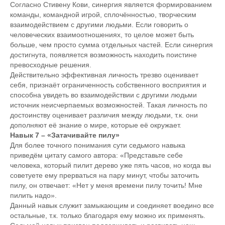
Согласно Стивену Кови, синергия является формированием
команды, командной игрой, сплочённостью, творческим
взаимодействием с другими людьми. Если говорить о
человеческих взаимоотношениях, то целое может быть
больше, чем просто сумма отдельных частей. Если синергия
достигнута, появляется возможность находить поистине
превосходные решения.
Действительно эффективная личность трезво оценивает
себя, признаёт ограниченность собственного восприятия и
способна увидеть во взаимодействии с другими людьми
источник неисчерпаемых возможностей. Такая личность по
достоинству оценивает различия между людьми, т.к. они
дополняют её знание о мире, которые её окружает.
Навык 7 – «Затачивайте пилу»
Для более точного понимания сути седьмого навыка
приведём цитату самого автора: «Представьте себе
человека, который пилит дерево уже пять часов, но когда вы
советуете ему прерваться на пару минут, чтобы заточить
пилу, он отвечает: «Нет у меня времени пилу точить! Мне
пилить надо».
Данный навык служит замыкающим и соединяет воедино все
остальные, т.к. только благодаря ему можно их применять.