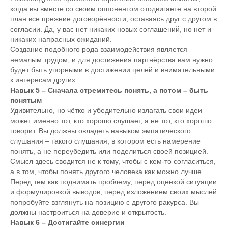
когда вы вместе со своим оппонентом отодвигаете на второй
план все прежние договорённости, оставаясь друг с другом в
согласии. Да, у вас нет никаких новых соглашений, но нет и
никаких напрасных ожиданий.
Создание подобного рода взаимодействия является
немалым трудом, и для достижения партнёрства вам нужно
будет быть упорными в достижении целей и внимательными
к интересам других.
Навык 5 – Сначала стремитесь понять, а потом – быть
понятым
Удивительно, но чётко и убедительно излагать свои идеи
может именно тот, кто хорошо слушает, а не тот, кто хорошо
говорит. Вы должны овладеть навыком эмпатического
слушания – такого слушания, в котором есть намерение
понять, а не переубедить или поделиться своей позицией.
Смысл здесь сводится не к тому, чтобы с кем-то согласиться,
а в том, чтобы понять другого человека как можно лучше.
Перед тем как поднимать проблему, перед оценкой ситуации
и формулировкой выводов, перед изложением своих мыслей
попробуйте взглянуть на позицию с другого ракурса. Вы
должны настроиться на доверие и открытость.
Навык 6 – Достигайте синергии